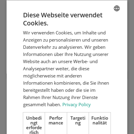
Diese Webseite verwendet
Cookies.
ENGLISH
Wir verwenden Cookies, um Inhalte und
DUTCH
Anzeigen zu personalisieren und unseren
GERMAN
Datenverkehr zu analysieren. Wir geben
4 mm Trägerplatte inox gehärtert und
Informationen über Ihre Nutzung unserer
geschliffen mit Vakuum
Website auch an unsere Werbe- und
Analysepartner weiter, die diese
möglicherweise mit anderen
Informationen kombinieren, die Sie ihnen
bereitgestellt haben oder die sie im
Rahmen Ihrer Nutzung ihrer Dienste
gesammelt haben.
Privacy Policy
Unbedi
Perfor
Targeti
Funktio
ngt
mance
ng
nalität
erforde
rlich