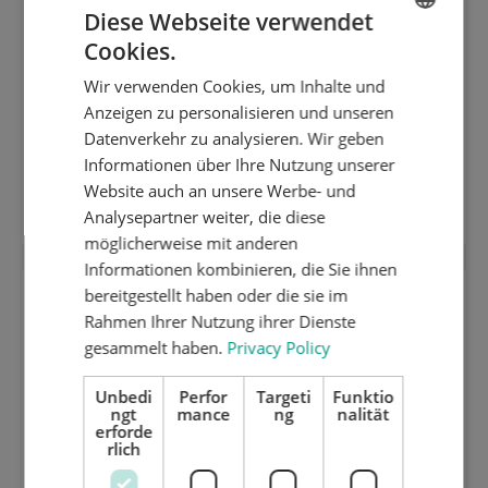
Diese Webseite verwendet
Cookies.
ENGLISH
Wir verwenden Cookies, um Inhalte und
DUTCH
Anzeigen zu personalisieren und unseren
GERMAN
Datenverkehr zu analysieren. Wir geben
1,5 mm harte geschliffen inox
Informationen über Ihre Nutzung unserer
Stanzplatte (HRC 50) 1420.90
Website auch an unsere Werbe- und
Analysepartner weiter, die diese
möglicherweise mit anderen
Informationen kombinieren, die Sie ihnen
bereitgestellt haben oder die sie im
Rahmen Ihrer Nutzung ihrer Dienste
gesammelt haben.
Privacy Policy
Unbedi
Perfor
Targeti
Funktio
ngt
mance
ng
nalität
erforde
rlich