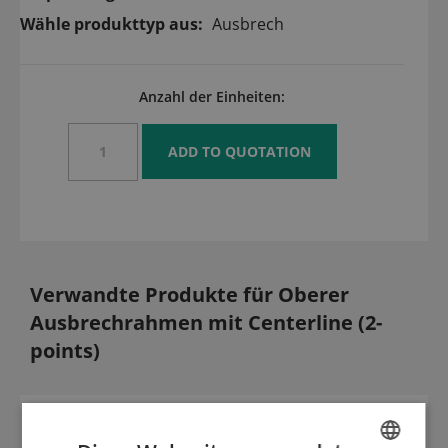
Wähle produkttyp aus:
Ausbrech
Anzahl der Einheiten:
Verwandte Produkte für Oberer
Ausbrechrahmen mit Centerline (2-
points)