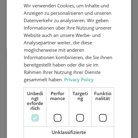
Wir verwenden Cookies, um Inhalte und
DUTCH
Anzeigen zu personalisieren und unseren
GERMAN
Datenverkehr zu analysieren. Wir geben
1 mm harte geschliffen inox Stanzplatte
Informationen über Ihre Nutzung unserer
Website auch an unsere Werbe- und
(HRC 40) 1700.01
Analysepartner weiter, die diese
möglicherweise mit anderen
Informationen kombinieren, die Sie ihnen
bereitgestellt haben oder die sie im
Rahmen Ihrer Nutzung ihrer Dienste
gesammelt haben.
Privacy Policy
Unbedi
Perfor
Targeti
Funktio
ngt
mance
ng
nalität
erforde
rlich
Unklassifizierte