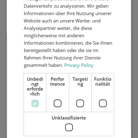
GERMAN
Datenverkehr zu analysieren. Wir geben
Informationen über Ihre Nutzung unserer
Teleskop Trägerstange 291 - 420 mm
Website auch an unsere Werbe- und
Analysepartner weiter, die diese
möglicherweise mit anderen
Informationen kombinieren, die Sie ihnen
bereitgestellt haben oder die sie im
Rahmen Ihrer Nutzung ihrer Dienste
gesammelt haben.
Privacy Policy
Unbedi
Perfor
Targeti
Funktio
ngt
mance
ng
nalität
erforde
rlich
Unterer Asubrechrahm
Unklassifizierte