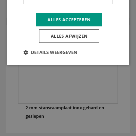
Telescopische uitbreeklat 588 - 913 mm
ALLES ACCEPTEREN
ALLES AFWIJZEN
DETAILS WEERGEVEN
2 mm stansraamplaat inox gehard en
geslepen