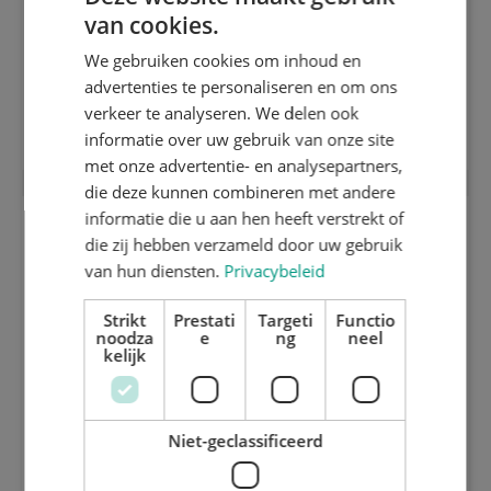
van cookies.
ENGLISH
We gebruiken cookies om inhoud en
DUTCH
advertenties te personaliseren en om ons
GERMAN
5 mm harde stansplaat inox (HRC 50)
verkeer te analyseren. We delen ook
informatie over uw gebruik van onze site
met onze advertentie- en analysepartners,
die deze kunnen combineren met andere
informatie die u aan hen heeft verstrekt of
die zij hebben verzameld door uw gebruik
van hun diensten.
Privacybeleid
Strikt
Prestati
Targeti
Functio
noodza
e
ng
neel
kelijk
Niet-geclassificeerd