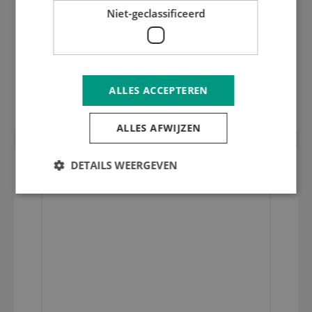
Niet-geclassificeerd
ALU profiel t.b.v. uitbreeklat per meter
ALLES ACCEPTEREN
L = 1.000 Iberica
ALLES AFWIJZEN
DETAILS WEERGEVEN