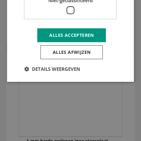
Niet-geclassificeerd
6,5 mm stansraamplaat inox gehard en
geslepen
ALLES ACCEPTEREN
ALLES AFWIJZEN
DETAILS WEERGEVEN
1 mm harde geslepen inox stansplaat