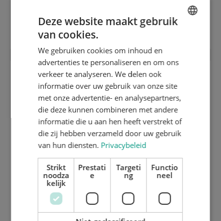
1,25 mm middelharde stansplaat (HRC
Deze website maakt gebruik
35)
van cookies.
ENGLISH
We gebruiken cookies om inhoud en
DUTCH
advertenties te personaliseren en om ons
GERMAN
verkeer te analyseren. We delen ook
informatie over uw gebruik van onze site
met onze advertentie- en analysepartners,
die deze kunnen combineren met andere
informatie die u aan hen heeft verstrekt of
die zij hebben verzameld door uw gebruik
van hun diensten.
Privacybeleid
Strikt
Prestati
Targeti
Functio
noodza
e
ng
neel
kelijk