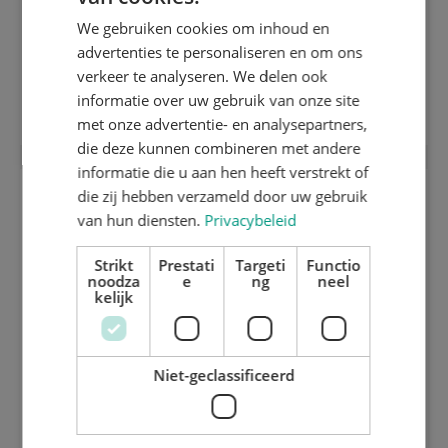
We gebruiken cookies om inhoud en
DUTCH
advertenties te personaliseren en om ons
1 mm harde geslepen inox stansplaat
GERMAN
verkeer te analyseren. We delen ook
(HRC 50) 1420.90
informatie over uw gebruik van onze site
met onze advertentie- en analysepartners,
die deze kunnen combineren met andere
informatie die u aan hen heeft verstrekt of
die zij hebben verzameld door uw gebruik
van hun diensten.
Privacybeleid
Strikt
Prestati
Targeti
Functio
noodza
e
ng
neel
kelijk
Niet-geclassificeerd
Bovenseparatieraam met quick-lock