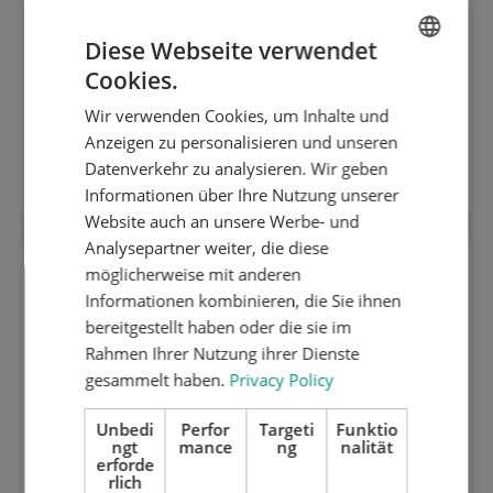
Diese Webseite verwendet
Cookies.
ENGLISH
Schliessrahmenplatte 2 mm inox
Wir verwenden Cookies, um Inhalte und
gehärtet und geschliffen mit Bobst
DUTCH
Anzeigen zu personalisieren und unseren
Quick-Lock SPO Zeedek
GERMAN
Datenverkehr zu analysieren. Wir geben
Informationen über Ihre Nutzung unserer
Website auch an unsere Werbe- und
Analysepartner weiter, die diese
möglicherweise mit anderen
Informationen kombinieren, die Sie ihnen
bereitgestellt haben oder die sie im
Rahmen Ihrer Nutzung ihrer Dienste
gesammelt haben.
Privacy Policy
Unbedi
Perfor
Targeti
Funktio
ngt
mance
ng
nalität
erforde
rlich