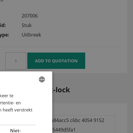
207006
id:
Stuk
ype:
Uitbreek
raam met quick-lock
keer te
ENGLISH
tentie- en
DUTCH
 heeft verstrekt
GERMAN
Niet-