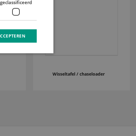
geclassificeerd
ACCEPTEREN
Wisseltafel / chaseloader