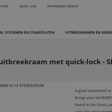
ovatie
Quick- Lock
Wereldwijde netwerk
N, SYSTEMEN EN STANSPLATEN
UITBREEKRAMEN EN GERE
itbreekraam met quick-lock - S
A great investment t
Brings your old BOBST
board in the Quick-Loc
Lock Diecutting Frame