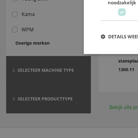
noodzakelijk
Kama
WPM
DETAILS WE
Overige merken
1 mm har
stansplaa
1300.11
2
SELECTEER MACHINE TYPE
3
SELECTEER PRODUCTTYPE
Bekijk alle 