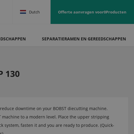
Dutch
Offerte aanvragen voor
0
Producten
EDSCHAPPEN
SEPARATIERAMEN EN GEREEDSCHAPPEN
P 130
o reduce downtime on your BOBST diecutting machine.
 machine to a modern level. Place the upper stripping
k system, fasten it and you are ready to produce. (Quick-
s)