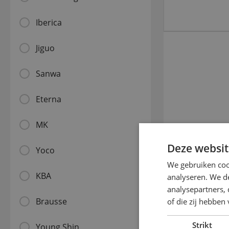
Iberica
Jiguo
Sanwa
Eterna
MK
Deze websit
Yoco
Gerelat
We gebruiken coo
KBA
analyseren. We de
analysepartners,
of die zij hebbe
Brausse
Strikt
Young Shin