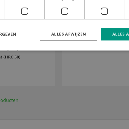
ERGEVEN
ALLES AFWIJZEN
ALLES 
Separatieraam boven
de geslepen inox
t (HRC 50)
producten