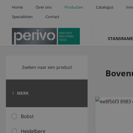
Home
Over ons
Producten
Catalogus
Inn
Specialisten
Contact
STANSRAME
Bovenu
1
MERK
Bobst
Heidelberg