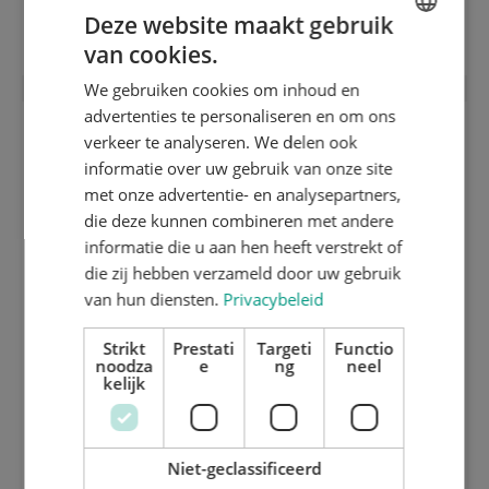
Wisseltafel / chaseloader 3de positie
Deze website maakt gebruik
van cookies.
ENGLISH
We gebruiken cookies om inhoud en
DUTCH
advertenties te personaliseren en om ons
GERMAN
verkeer te analyseren. We delen ook
informatie over uw gebruik van onze site
met onze advertentie- en analysepartners,
die deze kunnen combineren met andere
informatie die u aan hen heeft verstrekt of
die zij hebben verzameld door uw gebruik
van hun diensten.
Privacybeleid
Strikt
Prestati
Targeti
Functio
noodza
e
ng
neel
kelijk
4 mm steunplaat inox gehard en
geslepen
Niet-geclassificeerd