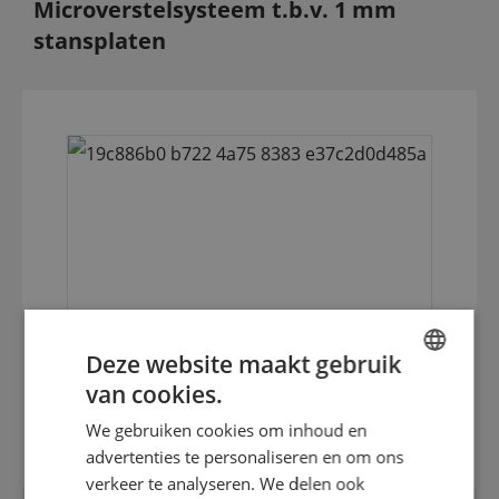
Microverstelsysteem t.b.v. 1 mm
stansplaten
Deze website maakt gebruik
van cookies.
3,5 mm steunplaat inox gehard en
ENGLISH
geslepen
We gebruiken cookies om inhoud en
DUTCH
advertenties te personaliseren en om ons
GERMAN
verkeer te analyseren. We delen ook