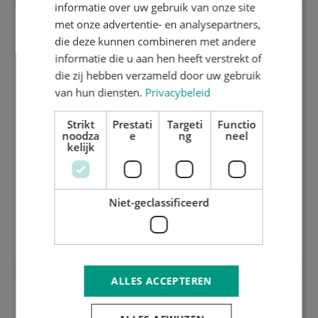
informatie over uw gebruik van onze site
met onze advertentie- en analysepartners,
die deze kunnen combineren met andere
informatie die u aan hen heeft verstrekt of
die zij hebben verzameld door uw gebruik
van hun diensten.
Privacybeleid
Strikt
Prestati
Targeti
Functio
noodza
e
ng
neel
kelijk
Niet-geclassificeerd
Bobst QL stansraam met fijnafstelling
en MM QL+ srp
ALLES ACCEPTEREN