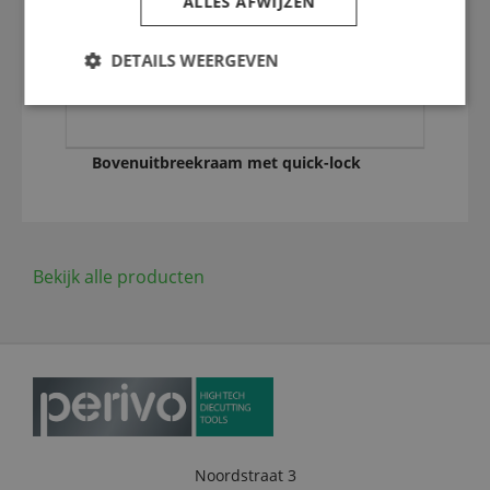
ALLES AFWIJZEN
DETAILS WEERGEVEN
Bovenuitbreekraam met quick-lock
Bekijk alle producten
Noordstraat 3