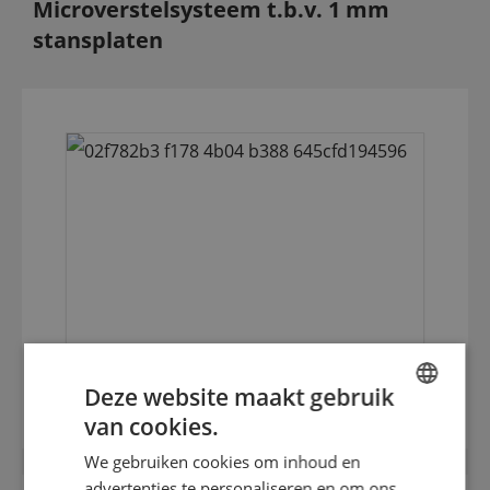
Microverstelsysteem t.b.v. 1 mm
stansplaten
3 mm harde stansplaat inox (HRC 50)
Deze website maakt gebruik
van cookies.
ENGLISH
We gebruiken cookies om inhoud en
DUTCH
advertenties te personaliseren en om ons