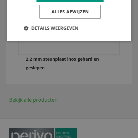
ALLES AFWIJZEN
DETAILS WEERGEVEN
2,2 mm steunplaat inox gehard en
geslepen
Bekijk alle producten