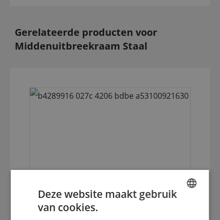
Gerelateerde producten voor
Middenuitbreekraam Staal
Deze website maakt gebruik
van cookies.
1 mm middelharde stansplaat (HRC 35)
ENGLISH