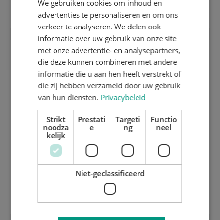
1040.01
We gebruiken cookies om inhoud en
DUTCH
advertenties te personaliseren en om ons
GERMAN
verkeer te analyseren. We delen ook
informatie over uw gebruik van onze site
met onze advertentie- en analysepartners,
die deze kunnen combineren met andere
informatie die u aan hen heeft verstrekt of
die zij hebben verzameld door uw gebruik
van hun diensten.
Privacybeleid
Strikt
Prestati
Targeti
Functio
noodza
e
ng
neel
kelijk
Niet-geclassificeerd
2 mm stansraamplaat inox gehard en
geslepen met QL