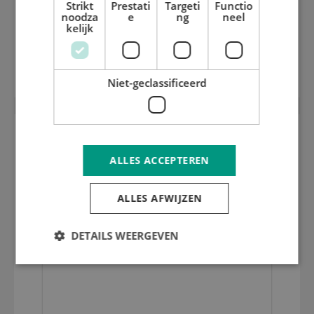
Strikt
Prestati
Targeti
Functio
noodza
e
ng
neel
kelijk
Montagesteun voor / achter
Niet-geclassificeerd
ALLES ACCEPTEREN
ALLES AFWIJZEN
DETAILS WEERGEVEN