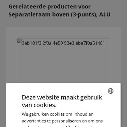
Gerelateerde producten voor
Separatieraam boven (3-punts), ALU
Deze website maakt gebruik
van cookies.
Stand stansr met fijnafstelling mm QL
ENGLISH
incl nieuwe srp
We gebruiken cookies om inhoud en
DUTCH
advertenties te personaliseren en om ons
GERMAN