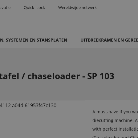
ovatie
Quick- Lock
Wereldwijde netwerk
N, SYSTEMEN EN STANSPLATEN
UITBREEKRAMEN EN GERE
tafel / chaseloader - SP 103
A must-have if you w
diecutting machine. 
with perfect installat
(Chaseloader and Cha