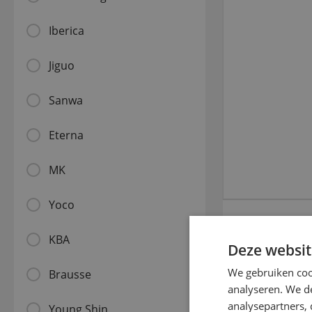
Iberica
Jiguo
Sanwa
Eterna
MK
Yoco
KBA
Deze websit
Gerelat
We gebruiken coo
Brausse
analyseren. We de
analysepartners,
Young Shin