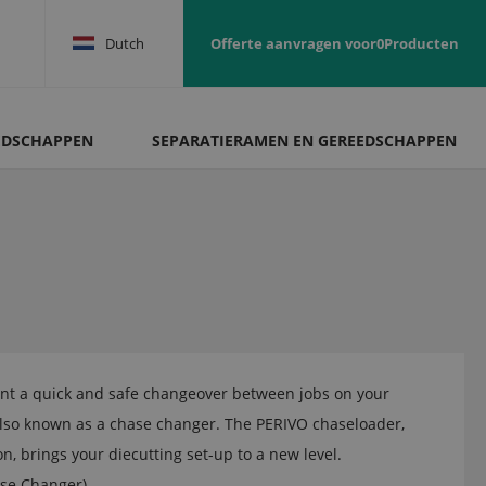
Dutch
Offerte aanvragen voor
0
Producten
EDSCHAPPEN
SEPARATIERAMEN EN GEREEDSCHAPPEN
ant a quick and safe changeover between jobs on your
Also known as a chase changer. The PERIVO chaseloader,
ion, brings your diecutting set-up to a new level.
se Changer)