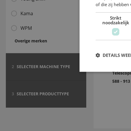
of die zij hebbe
Kama
Strikt
noodzakelijk
WPM
Overige merken
DETAILS WE
2
SELECTEER MACHINE TYPE
Telescopi
588 - 91
3
SELECTEER PRODUCTTYPE