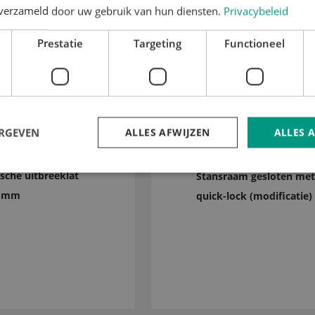
n verzameld door uw gebruik van hun diensten.
Privacybeleid
Prestatie
Targeting
Functioneel
ERGEVEN
ALLES AFWIJZEN
ALLES 
sche uitbreeklat
Stansraam gesloten met
3 mm
quick-lock (modificatie)