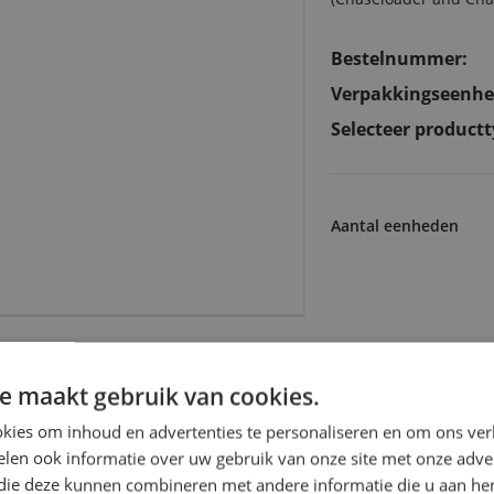
Bestelnummer:
Verpakkingseenhe
Selecteer productt
Aantal eenheden
e maakt gebruik van cookies.
eerde producten voor Wisseltafel / ch
kies om inhoud en advertenties te personaliseren en om ons ver
len ook informatie over uw gebruik van onze site met onze adver
 die deze kunnen combineren met andere informatie die u aan hen