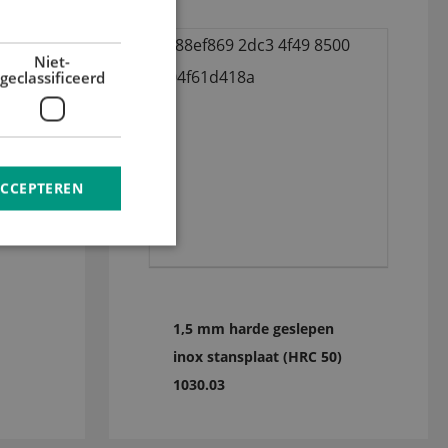
GERMAN
Niet-
geclassificeerd
ACCEPTEREN
1,5 mm harde geslepen
inox stansplaat (HRC 50)
1030.03