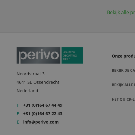
Bekijk alle 
Onze prod
BEKIJK DE 
Noordstraat 3
4641 SE Ossendrecht
BEKIJK ALL
Nederland
HET QUICK-
T
+31 (0)164 67 44 49
F
+31 (0)164 67 22 43
E
info@perivo.com