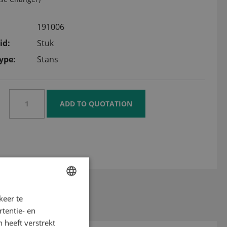
191006
id:
Stuk
ype:
Stans
aseloader
keer te
ENGLISH
tentie- en
DUTCH
 heeft verstrekt